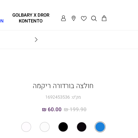
GOLBARY X DROR
ON
KONTENTO
יפט קארד גם באתר
חולצה בורדורה ריקמה
מק״ט:
1692453536
60.00 ₪
199.90 ₪