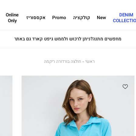
Online
DENIM
New
קולקציה
Promo
אקססוריז
Only
COLLECTI
מבצע - 4 תחתונים ב 100 ש"ח
ראשי
ראשי
חולצה
חולצה בורדורה ריקמה
בורדורה
ריקמה