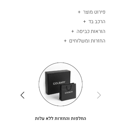
פירוט מוצר
הרכב בד
הוראות כביסה
החזרות ומשלוחים
|
החלפות
|
תומך
והחזרות
תומך
ללא
מכירה
מכירה
-
עלות
-
עיגולים
עיגולים
(4)
(4)
ימינה
שמאלה
החלפות והחזרות ללא עלות