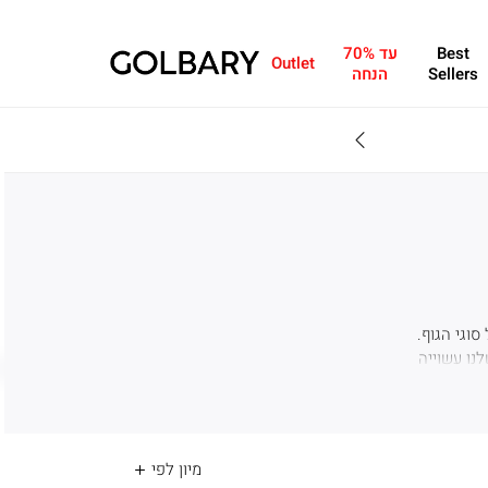
Best
עד 70%
Outlet
Sellers
הנחה
מחפשים מתנה?ניתן 
וגי הגוף.
נו עשוייה
ומקסי שכל
משל מארז
בי חצי או