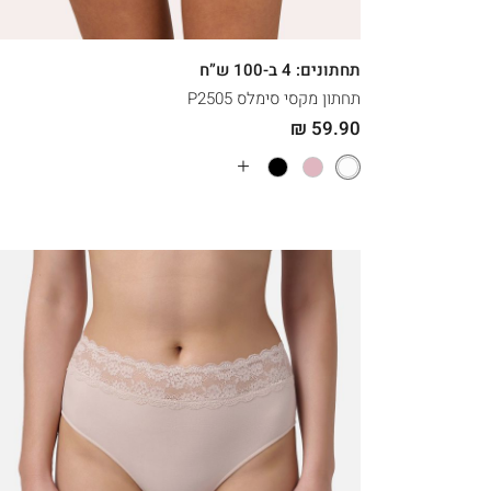
XXL
XL
L
M
תחתונים: 4 ב-100 ש”ח
תחתון מקסי סימלס P2505
59.90 ₪
עוד
צבעים