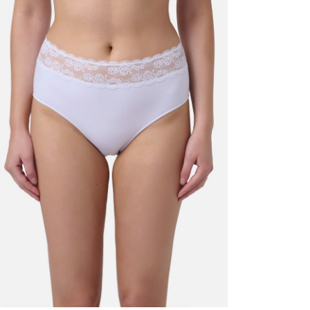
קני עכשיו
XXL
XL
L
M