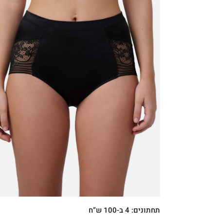
קני עכשיו
XXL
XL
L
M
תחתונים: 4 ב-100 ש”ח