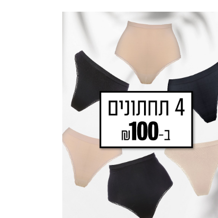
טיילז.
|
באנר
ה
גלריה
נים
תחתונים
(64)