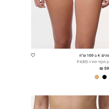
קני עכשיו
XXL
XL
L
M
4 ב-100 ש”ח
 מקסי תחרה 6305-P
59.