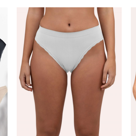
 לך דווקא להתבלט בחרי בגרביים גבוהות עם דוגמא קלילה ושובבה או עם די
|
באנר
גלרי
תחתו
(64)
קני עכשיו