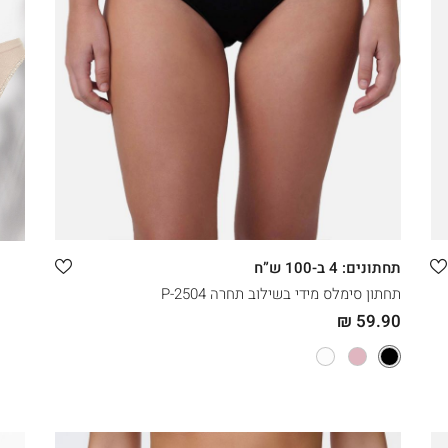
קני עכשיו
XXL
XL
L
M
תחתונים: 4 ב-100 ש”ח
תחתון סימלס מידי בשילוב תחרה 2504-P
59.90 ₪
|