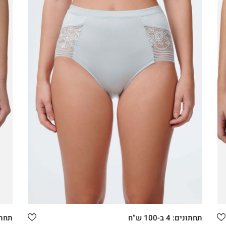
קני עכשיו
XXL
XL
L
M
תחתונים: 4 ב-100 ש”ח
תחתונים: 