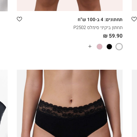
XXL
XL
L
M
תחתונים: 4 ב-100 ש”ח
תחתון ביקיני סימלס P2502
59.90 ₪
עוד
צבעים
|
באנר
גלרי
תחתו
(64)