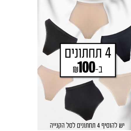
באנר
ה
גלריה
נים
תחתונים
(64)