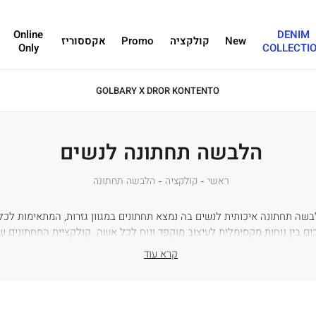
Online
DENIM
New
קולקציה
Promo
אקססוריז
Only
COLLECTI
הלבשה תחתונה לנשים
ראשי
ראשי
קולקציה
קולקציה
הלבשה
הלבשה תחתונה
תחתונה
שה תחתונה איכותית לנשים בה נמצא תחתונים במגוון גזרות, המתאימות לכל ס
ם בין נוחות מקסימלית לעיצוב מוקפד ונוח לכל אשה. קולקציית התחתונים של
נעימה מבדים חלקים או עם תחרה, תחתונים ללא תפרים, בגזרות ביקיני, מידי 
קרא עוד
אשה צריכה בארון.
וריה זו תמצאי מבחר מהמם של גרביים יפות לנשים שמגיעות במארז מהודר ל
י בובה עם סיליקון בעקב בחירה מעולה לנעלי סניקרס או נעלי ספורט. מארז גר
גרביים גבוהות מעוצבות בהדפס כוכבים, לבבות או הדפסים חייתיים.