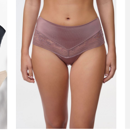
באנר
גלרי
תחתו
(64)
קני עכשיו
XXL
XL
L
M