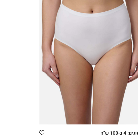
קני עכשיו
XXL
XL
L
M
4 ב-100 ש”ח