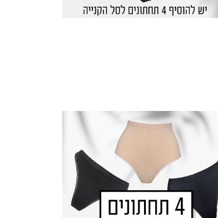
|
באנר
ה
גלריה
נים
תחתונים
(64)