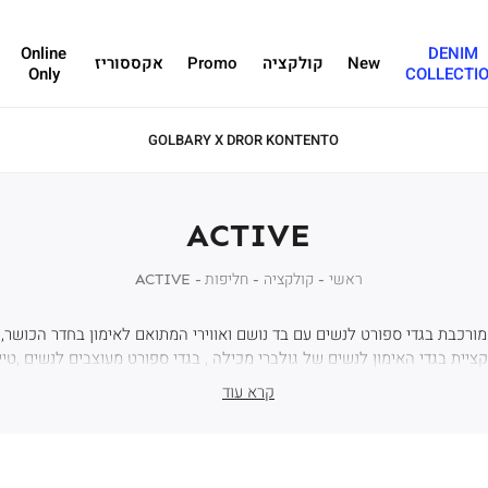
Online
DENIM
New
קולקציה
Promo
אקססוריז
Only
COLLECTI
GOLBARY X DROR KONTENTO
ACTIVE
ראשי
ראשי
קולקציה
קולקציה
חליפות
חליפות
ACTIVE
ACTIVE
ורכבת בגדי ספורט לנשים עם בד נושם ואווירי המתואם לאימון בחדר הכושר,
קציית בגדי האימון לנשים של גולברי מכילה , בגדי ספורט מעוצבים לנשים ,טי
, טייץ ספורט נשים , בגדי אימון לנשים , מכנסי ספורט נוחים , בגדי ספורט לנשי
קרא עוד
ורט אוספת וייחודית. בגדי ספורט נשים של גולברי מגיעים בכל מידות והצבעים 
שונים ושיקים לקהל הרחב.