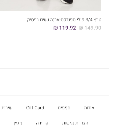
XL
L
M
S
טייץ 3/4 פולי ספנדקס-ארנה נשים בייסיק
119.92 ₪
149.90 ₪
אודות
סניפים
Gift Card
שירות 
הצהרת נגישות
קריירה
מגזין