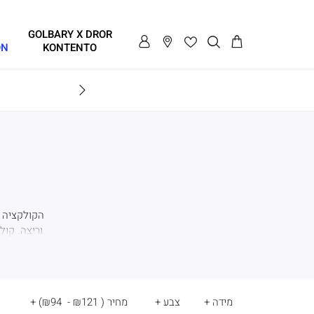
GOLBARY X DROR
ON
KONTENTO
BRAVO
הקולקציה מ
וריצה. קול
איכותי ומעוצב
וגופיית ספ
מידה
צבע
מחיר
(
₪121 - ₪94
)