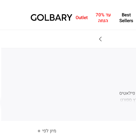
Best
עד 70%
Outlet
Sellers
הנחה
SALE - עד 70% הנחה על הקולקצייה * על מגוון פריטים המשתתפים במבצע , עד 31.8
 פילאטיס
יץ ספורט
ם אונליין ,
בעיצובים