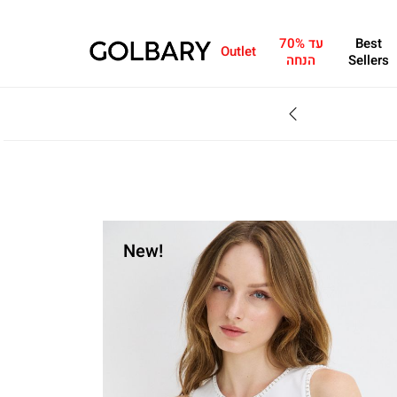
Best
עד 70%
Outlet
Sellers
הנחה
SALE - עד 70% הנחה על הקולקצייה * על מגוון פריטים המשתתפים במבצע , עד 31.8
New!