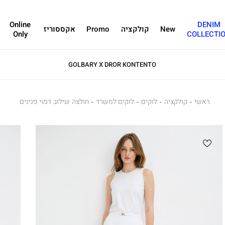
Online
DENIM
New
קולקציה
Promo
אקססוריז
Only
COLLECTI
GOLBARY X DROR KONTENTO
ראשי
ראשי
קולקציה
לוקים
קולקציה
לוקים
לוקים למשרד
לוקים
חולצה
חולצה שילוב דמוי פנינים
למשרד
שילוב
דמוי
פנינים