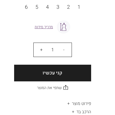
מידה
6
5
4
3
2
1
מדריך מידות
כמות
קני עכשיו
פירוט מוצר
הרכב בד