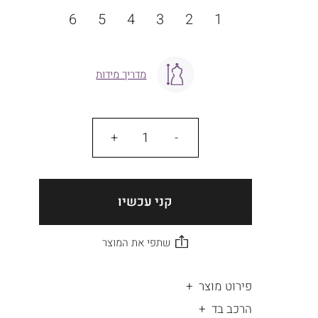
מידה
6
5
4
3
2
1
מדריך מידות
כמות
קני עכשיו
פירוט מוצר
הרכב בד