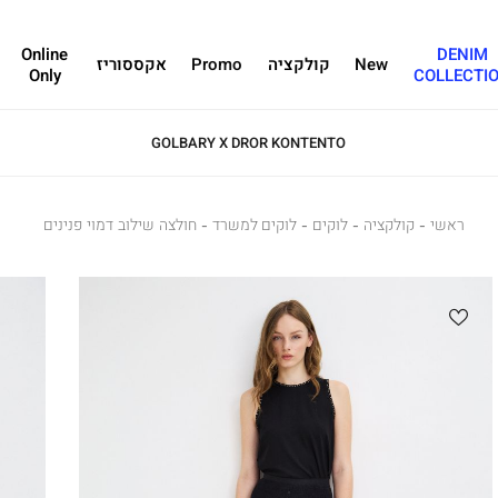
Online
DENIM
New
קולקציה
Promo
אקססוריז
Only
COLLECTI
GOLBARY X DROR KONTENTO
ראשי
ראשי
קולקציה
לוקים
קולקציה
לוקים
לוקים למשרד
לוקים
חולצה
חולצה שילוב דמוי פנינים
למשרד
שילוב
דמוי
פנינים