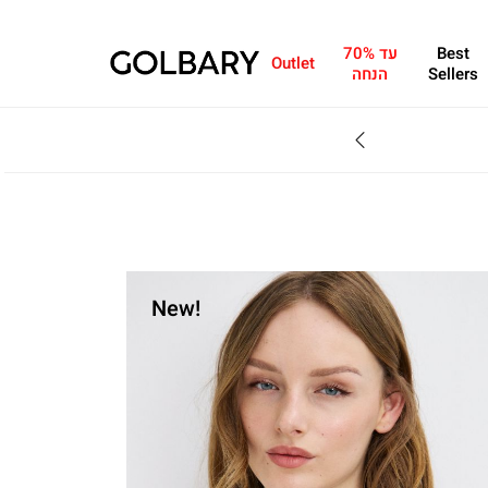
Best
עד 70%
Outlet
Sellers
הנחה
SALE - עד 70% הנחה על הקולקצייה * על מגוון פריטים המשתתפים במבצע , עד 31.8
New!