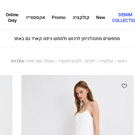
Online
DENIM
New
קולקציה
Promo
אקססוריז
Only
COLLECTI
מחפשים מתנה?ניתן לרכוש ולממש גיפט קארד גם באתר
ראשי
ראשי
קולקציה
לוקים
קולקציה
לוקים
לוקים למשרד
לוקים
שמלה
שמלה סטן תחרה SHIRA
למשרד
סטן
תחרה
SHIRA