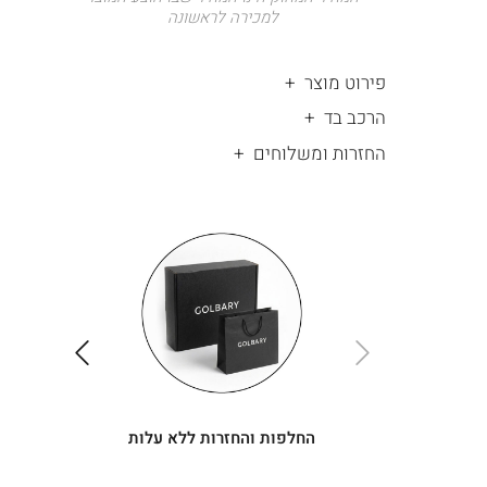
למכירה לראשונה
פירוט מוצר
הרכב בד
החזרות ומשלוחים
|
החלפות
|
תומך
והחזרות
תומך
ללא
מכירה
מכירה
-
עלות
-
עיגולים
עיגולים
(4)
(4)
ימינה
שמאלה
החלפות והחזרות ללא עלות