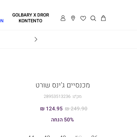
GOLBARY X DROR
ON
KONTENTO
BRAVO
מכנסיים ג’ינס שורט
מק״ט:
28953513236
124.95 ₪
249.90 ₪
50% הנחה
מידה