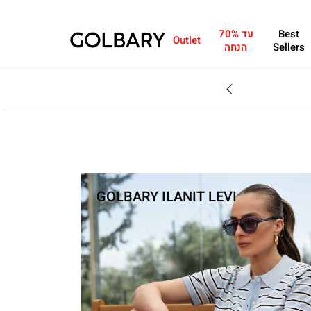
Best
עד 70%
Outlet
Sellers
הנחה
SALE - עד 70% הנחה על הקולקצייה * על מגוון פריטים המשתתפים במבצע , עד 31.8
GOLBARY ILANIT LEVI