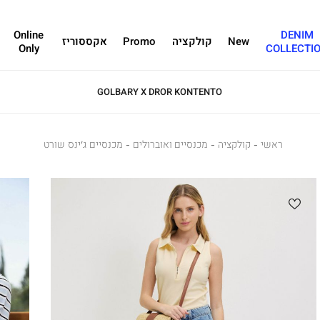
Online
DENIM
New
קולקציה
Promo
אקססוריז
Only
COLLECTI
GOLBARY X DROR KONTENTO
ראשי
ראשי
קולקציה
קולקציה
מכנסיים ואוברולים
מכנסיים
מכנסיים
מכנסיים ג’ינס שורט
ואוברולים
ג’ינס
שורט