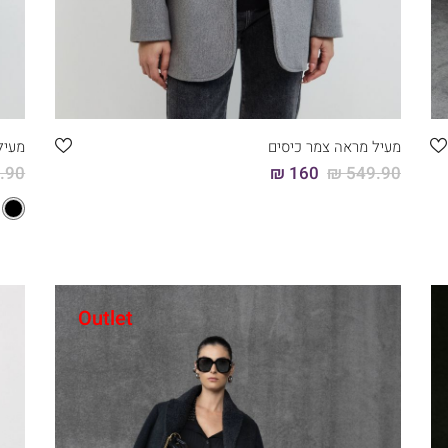
קני עכשיו
46
44
42
40
38
36
מעיל מראה צמר כיסים
מעיל
90 ₪
160 ₪
549.90 ₪
Outlet