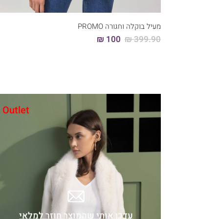
44
42
40
38
36
מעיל בוקלה וחגורה PROMO
100 ₪
399.90 ₪
Outlet