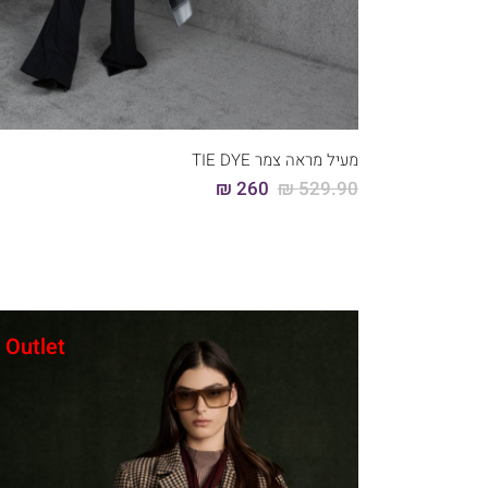
קני עכשיו
46
44
42
40
38
36
מעיל מראה צמר TIE DYE
260 ₪
529.90 ₪
Outlet