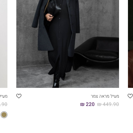
קני עכשיו
46
44
42
40
38
36
מעיל מראה צמר
מעיל 
90 ₪
220 ₪
449.90 ₪