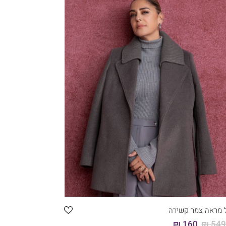
קני עכשיו
46
44
42
40
38
36
 מראה צמר קשירה
160 ₪
549.