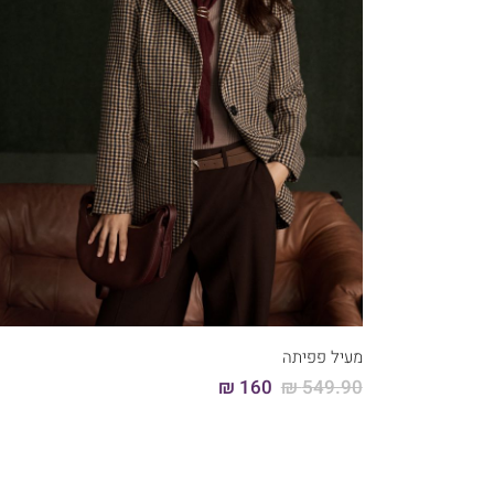
קני עכשיו
46
44
42
40
38
36
מעיל פפיתה
160 ₪
549.90 ₪