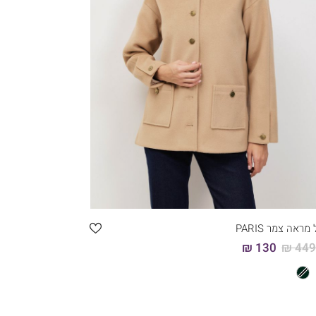
קני עכשיו
46
44
42
40
38
36
מראה צמר PARIS
130 ₪
449.