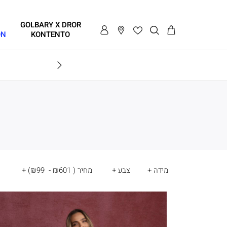
GOLBARY X DROR
ON
KONTENTO
SALE - עד 70% הנחה על הקולקצייה * על מגוון פריטים המשתתפים במבצע , עד 31.8
GOLB
מידה
צבע
מחיר
(
₪601 - ₪99
)