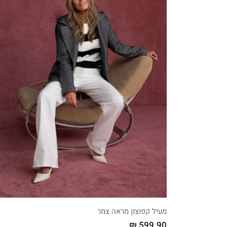
קני עכשיו
46
44
42
40
38
36
מעיל קפוצון מראה צמר
599.90 ₪