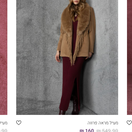
קני עכשיו
46
44
42
40
38
36
מעיל מראה פרווה
מעיל
90 ₪
160 ₪
549.90 ₪