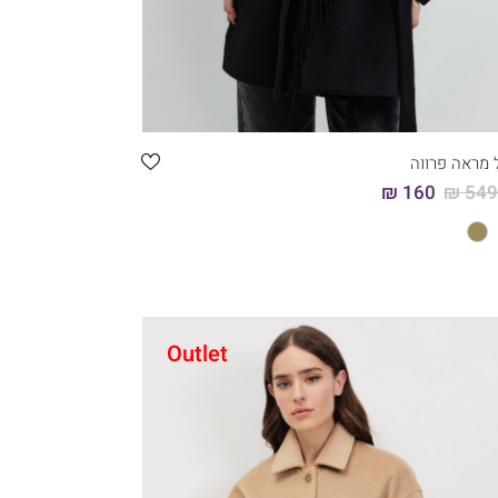
קני עכשיו
46
44
42
40
38
36
 מראה פרווה
160 ₪
549.
Outlet