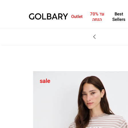
Best
עד 70%
Outlet
Sellers
הנחה
SALE - עד 70% הנחה על הקולקצייה * על מגוון פריטים המשתתפים במבצע , עד 31.8
sale