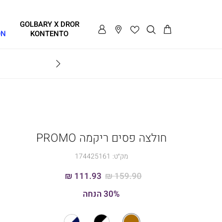
GOLBARY X DROR
ON
KONTENTO
BRAVO
חולצה פסים ריקמה PROMO
מק״ט:
174425161
111.93 ₪
159.90 ₪
30% הנחה