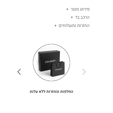
פירוט מוצר
הרכב בד
החזרות ומשלוחים
|
החלפות
|
תומך
והחזרות
תומך
ללא
מכירה
מכירה
-
עלות
-
עיגולים
עיגולים
(4)
(4)
ימינה
שמאלה
החלפות והחזרות ללא עלות