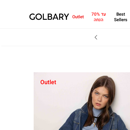
Best
עד 70%
Outlet
Sellers
הנחה
SALE - עד 70% הנחה על הקולקצייה * על מגוון פריטים המשתתפים במבצע , עד 31.8
ט
נס
ית
PRO
Outlet