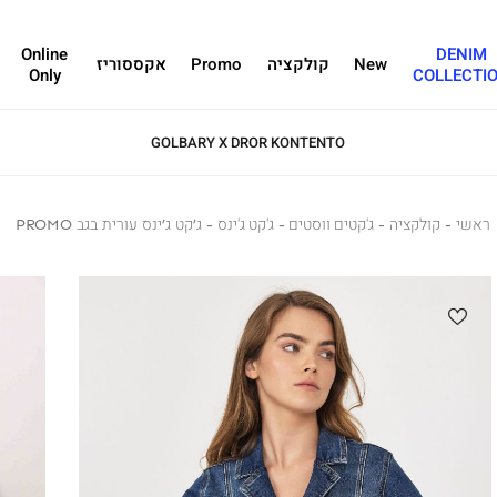
Online
DENIM
New
קולקציה
Promo
אקססוריז
Only
COLLECTI
GOLBARY X DROR KONTENTO
ראשי
ראשי
קולקציה
קולקציה
ג'קטים ווסטים
ג'קטים
ג'קט ג'ינס
ג'קט
ג’ק
ג’קט ג’ינס עורית בגב PROMO
ווסטים
ג'ינס
ג’י
עור
בגב
MO