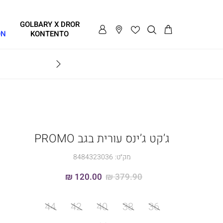
GOLBARY X DROR
ON
KONTENTO
BRAVO
ג’קט ג’ינס עורית בגב PROMO
מק״ט:
8484323036
120.00 ₪
379.90 ₪
מידה
44
42
40
38
36