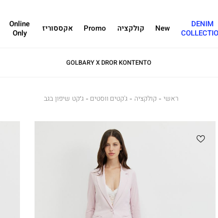
Online
DENIM
New
קולקציה
Promo
אקססוריז
Only
COLLECTI
GOLBARY X DROR KONTENTO
ראשי
ראשי
קולקציה
קולקציה
ג'קטים ווסטים
ג'קטים
ג’קט
ג’קט שיפון בגב
ווסטים
שיפון
בגב