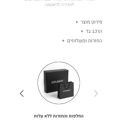
למכירה לראשונה
פירוט מוצר
הרכב בד
החזרות ומשלוחים
|
החלפות
|
תומך
והחזרות
תומך
ללא
מכירה
מכירה
-
עלות
-
עיגולים
עיגולים
(4)
(4)
ימינה
שמאלה
החלפות והחזרות ללא עלות