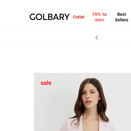
Best
עד 70%
Outlet
Sellers
הנחה
SALE - עד 70% הנחה על הקולקצייה * על מגוון פריטים המשתתפים במבצע , עד 31.8
sale