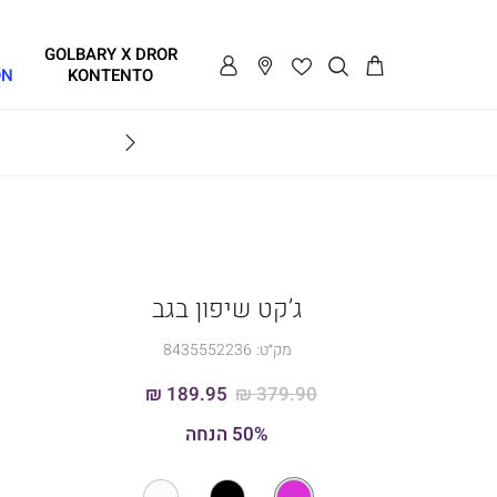
GOLBARY X DROR
ON
KONTENTO
BRAVO
ג’קט שיפון בגב
מק״ט:
8435552236
189.95 ₪
379.90 ₪
50% הנחה