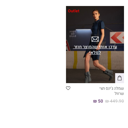
Outlet
שמלה ג’ינס חצי
שרוול
50 ₪
449.90 ₪