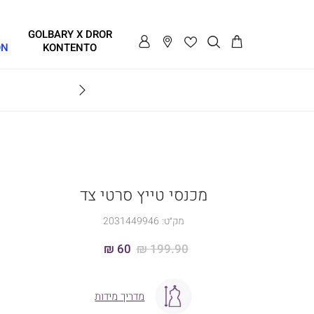
GOLBARY X DROR
ON
KONTENTO
BRAVO
מכנסי טייץ סרטי צד
מק״ט:
2031449946
60 ₪
199.90 ₪
מדריך מידות