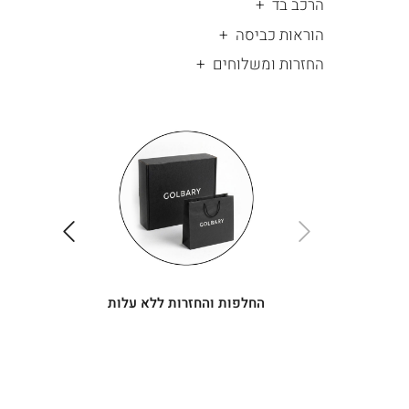
הרכב בד
הוראות כביסה
החזרות ומשלוחים
|
החלפות
|
תומך
והחזרות
תומך
ללא
מכירה
מכירה
-
עלות
-
עיגולים
עיגולים
(4)
(4)
ימינה
שמאלה
החלפות והחזרות ללא עלות