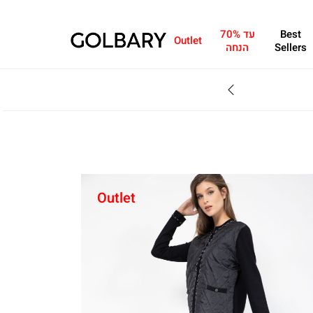
Best
עד 70%
Outlet
Sellers
הנחה
SALE - עד 70% הנחה על הקולקצייה * על מגוון פריטים המשתתפים במבצע , עד 31.8
Outlet