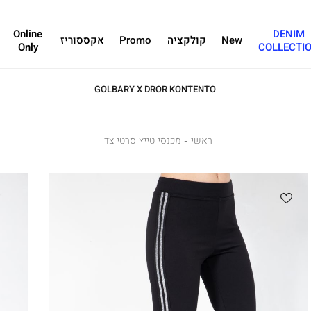
Online
DENIM
New
קולקציה
Promo
אקססוריז
Only
COLLECTI
GOLBARY X DROR KONTENTO
ראשי
ראשי
מכנסי
מכנסי טייץ סרטי צד
טייץ
סרטי
צד