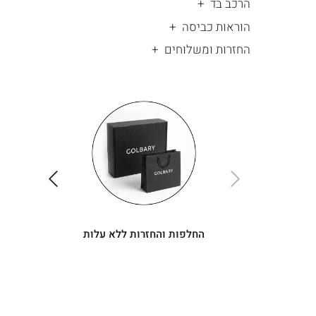
הרכב בד
הוראות כביסה
החזרות ומשלוחים
|
החלפות
|
תומך
והחזרות
תומך
ללא
מכירה
מכירה
-
עלות
-
עיגולים
עיגולים
(4)
(4)
ימינה
שמאלה
החלפות והחזרות ללא עלות