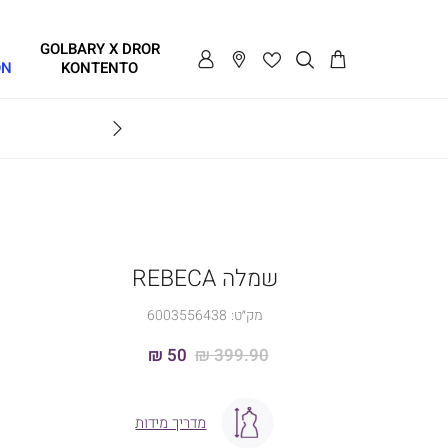
GOLBARY X DROR
ON
KONTENTO
BRAVO
שמלה REBECA
מק״ט:
6003556438
50 ₪
399.90 ₪
מדריך מידות