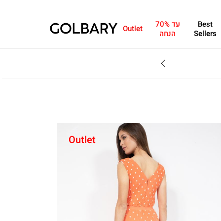
Best
עד 70%
Outlet
Sellers
הנחה
SALE - עד 70% הנחה על הקולקצייה * על מגוון פריטים המשתתפים במבצע , עד 31.8
Outlet