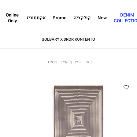
Online
DENIM
New
קולקציה
Promo
אקססוריז
Only
COLLECTI
GOLBARY X DROR KONTENTO
ראשי
ראשי
צעיף
צעיף שילוב פסים
שילוב
פסים