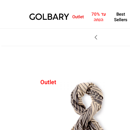
Best
עד 70%
Outlet
Sellers
הנחה
SALE - עד 70% הנחה על הקולקצייה * על מגוון פריטים המשתתפים במבצע , עד 31.8
Outlet