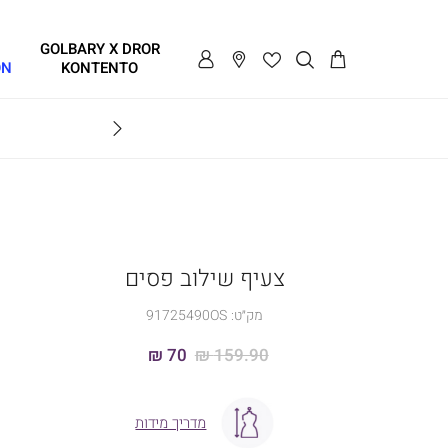
GOLBARY X DROR
ON
KONTENTO
BRAVO
צעיף שילוב פסים
מק״ט:
91725490OS
70 ₪
159.90 ₪
מדריך מידות