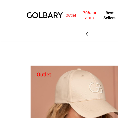
Best
עד 70%
Outlet
Sellers
הנחה
SALE - עד 70% הנחה על הקולקצייה * על מגוון פריטים המשתתפים במבצע , עד 31.8
Outlet