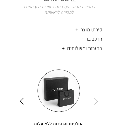
המחיר המחוק הינו המחיר שבו הוצע המוצר
למכירה לראשונה
פירוט מוצר
הרכב בד
החזרות ומשלוחים
|
החלפות
|
תומך
והחזרות
תומך
ללא
מכירה
מכירה
-
עלות
-
עיגולים
עיגולים
(4)
(4)
ימינה
שמאלה
החלפות והחזרות ללא עלות