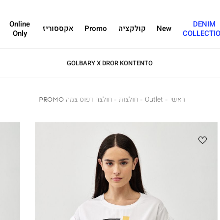
Online
DENIM
New
קולקציה
Promo
אקססוריז
Only
COLLECTI
GOLBARY X DROR KONTENTO
ראשי
ראשי
Outlet
Outlet
חולצות
חולצות
חולצה
חולצה דפוס צמה PROMO
דפוס
צמה
PROMO