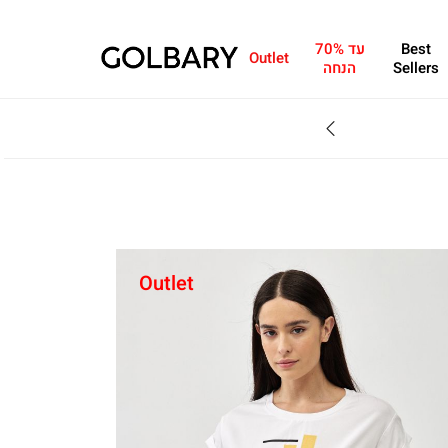
Best
עד 70%
Outlet
Sellers
הנחה
SALE - עד 70% הנחה על הקולקצייה * על מגוון פריטים המשתתפים במבצע , עד 31.8
Outlet