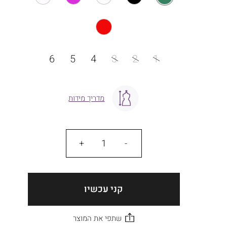
מידה
6
5
4
3
2
1
מדריך מידות
כמות
קני עכשיו