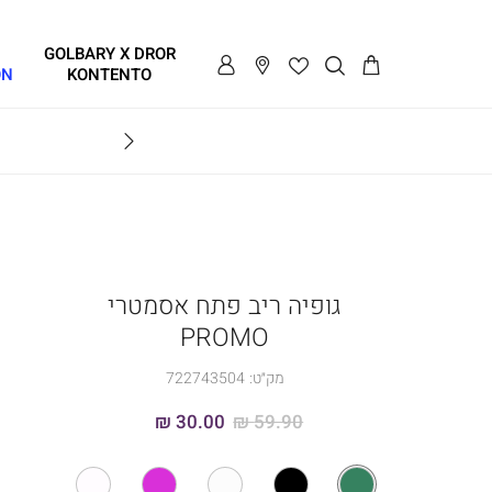
GOLBARY X DROR
ON
KONTENTO
SALE - עד 70% הנחה על הקולקצייה * על מגוון פריטים המשתתפים במבצע , עד 31.8
GOLB
גופיה ריב פתח אסמטרי
PROMO
מק״ט:
722743504
30.00 ₪
59.90 ₪