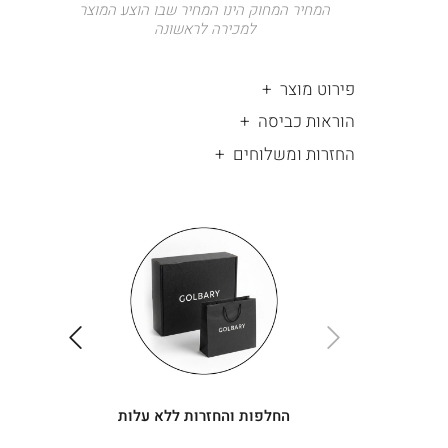
המחיר המחוק הינו המחיר שבו הוצע המוצר
למכירה לראשונה
פירוט מוצר
הוראות כביסה
החזרות ומשלוחים
|
החלפות
|
תומך
והחזרות
תומך
ללא
מכירה
מכירה
-
עלות
-
עיגולים
עיגולים
(4)
(4)
ימינה
שמאלה
החלפות והחזרות ללא עלות