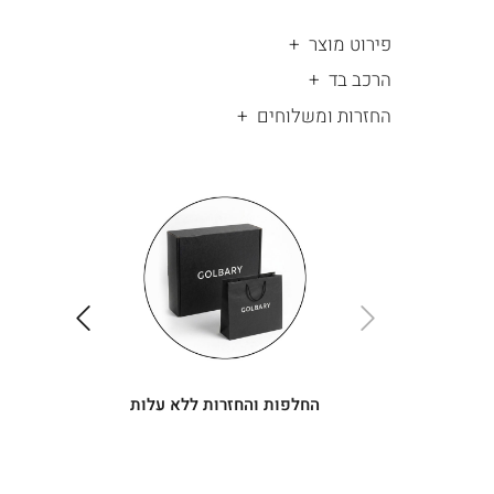
פירוט מוצר
הרכב בד
החזרות ומשלוחים
|
החלפות
|
תומך
והחזרות
תומך
ללא
מכירה
מכירה
-
עלות
-
עיגולים
עיגולים
(4)
(4)
ימינה
שמאלה
החלפות והחזרות ללא עלות