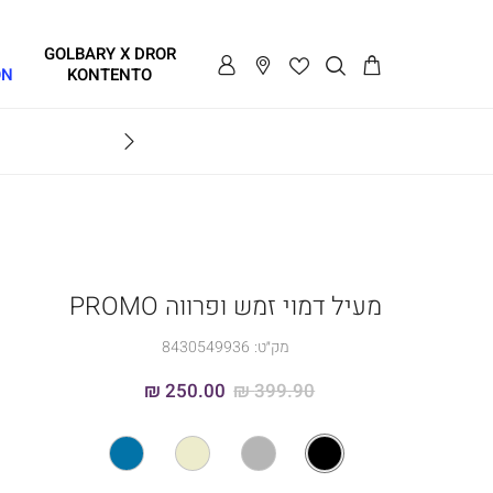
GOLBARY X DROR
ON
KONTENTO
BRAVO
מעיל דמוי זמש ופרווה PROMO
מק״ט:
8430549936
250.00 ₪
399.90 ₪