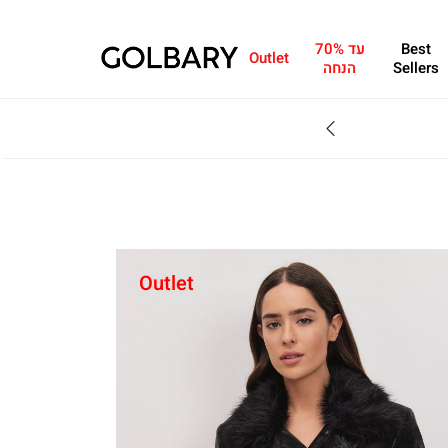
Best
עד 70%
Outlet
Sellers
הנחה
SALE - עד 70% הנחה על הקולקצייה * על מגוון פריטים המשתתפים במבצע , עד 31.8
Outlet