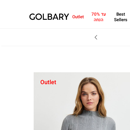
Best
עד 70%
Outlet
Sellers
הנחה
SALE - עד 70% הנחה על הקולקצייה * על מגוון פריטים המשתתפים במבצע , עד 31.8
Outlet