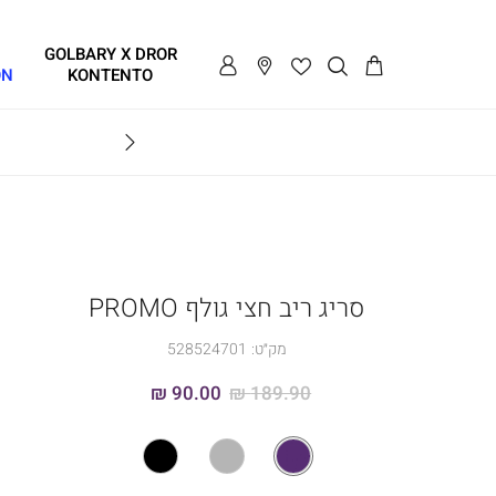
GOLBARY X DROR
ON
KONTENTO
SALE - עד 70% הנחה על הקולקצייה * על מגוון פריטים המשתתפים במבצע , עד 31.8
GOLB
סריג ריב חצי גולף PROMO
מק״ט:
528524701
90.00 ₪
189.90 ₪