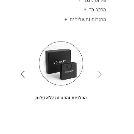
פירוט מוצר
הרכב בד
החזרות ומשלוחים
|
החלפות
|
תומך
והחזרות
תומך
ללא
מכירה
מכירה
-
עלות
-
עיגולים
עיגולים
(4)
(4)
ימינה
שמאלה
החלפות והחזרות ללא עלות