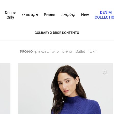
Online
DENIM
New
קולקציה
Promo
אקססוריז
Only
COLLECTI
ראשי
ראשי
Outlet
Outlet
סריגים
סריגים
סריג
סריג ריב חצי גולף PROMO
ריב
חצי
גולף
PROMO