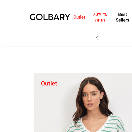
Best
עד 70%
Outlet
Sellers
הנחה
SALE - עד 70% הנחה על הקולקצייה * על מגוון פריטים המשתתפים במבצע , עד 31.8
Outlet