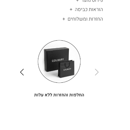
פירוט מוצר
הוראות כביסה
החזרות ומשלוחים
|
החלפות
|
תומך
והחזרות
תומך
ללא
מכירה
מכירה
-
עלות
-
עיגולים
עיגולים
(4)
(4)
ימינה
שמאלה
החלפות והחזרות ללא עלות