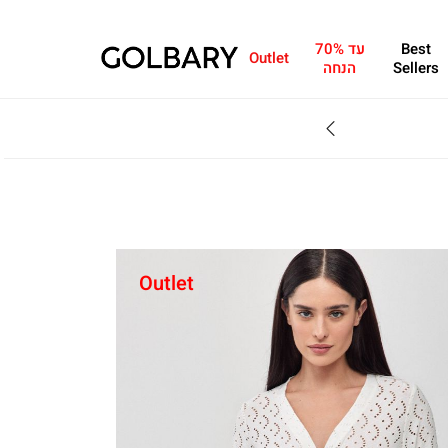
Best
עד 70%
Outlet
Sellers
הנחה
SALE - עד 70% הנחה על הקולקצייה * על מגוון פריטים המשתתפים במבצע , עד 31.8
Outlet