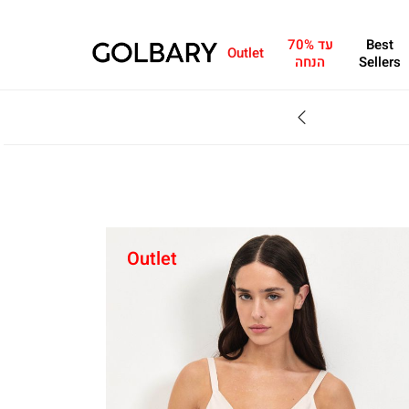
Best
עד 70%
Outlet
Sellers
הנחה
SALE - עד 70% הנחה על הקולקצייה * על מגוון פריטים המשתתפים במבצע , עד 31.8
Outlet