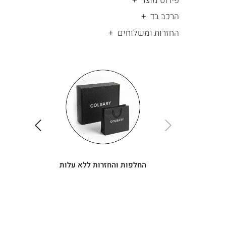
פירוט מוצר
הרכב בד
החזרות ומשלוחים
|
החלפות
|
תומך
והחזרות
תומך
ללא
מכירה
מכירה
-
עלות
-
עיגולים
עיגולים
(4)
(4)
ימינה
שמאלה
החלפות והחזרות ללא עלות