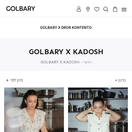
תפריט
SALE - עד 70% הנחה על הקולקצייה * על מגוון פריטים המשתתפים
במבצע , עד 31.8
GOLBARY X KADOSH
ראשי
ראשי
GOLBARY
GOLBARY X KADOSH
X
KADOSH
סינון