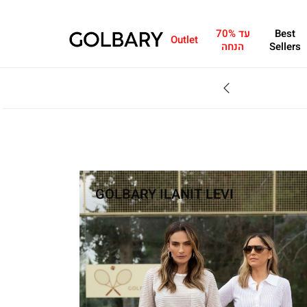
Best
עד 70%
Outlet
Sellers
הנחה
SALE - עד 70% הנחה על הקולקצייה * על מגוון פריטים המשתתפים במבצע , עד 31.8
GOLBARY ILANIT LEVI