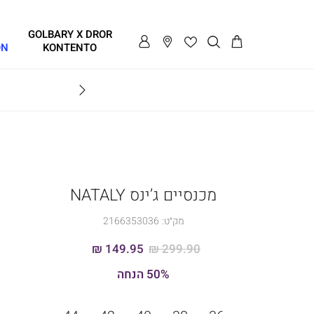
GOLBARY X DROR
ON
KONTENTO
BRAVO
מכנסיים ג’ינס NATALY
מק״ט:
2166353036
149.95 ₪
299.90 ₪
50% הנחה
מידה