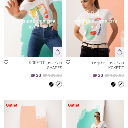
עם הנופך האישי שלה ליצירה, לשפה אמנותית וייחודית.
הקולקציה החדשה כבר בחנויות ובאתר, והיא כוללת 4 טי שרטים במפתח וי
ועגול שעוצבו באיורים שונים כביטוי אישי של האמנית להעצמה נשית
ובאמצעות סמלים ואיורים המזוהים איתה.
האוסף החדש הוא ללא ספק "פיס" אופנתי לאלו המעריכות אמנות,
אסתטיקה ונשיות בעוצמתה
במהלך זה ממשיכה רשת GOLBARY להוביל מהלכי תוכן המחזקים
ומעצימים את מעמדה של האישה בישראל
חולצה ניקי פרצוף ירח
חולצה ניקי KOKETIT
SHAPES
KOKETIT
30 ₪
139.90 ₪
30 ₪
139.90 ₪
Outlet
Outlet