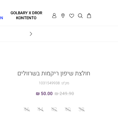
GOLBARY X DROR
ON
KONTENTO
BRAVO
חולצת שיפון ריקמות בשרוולים
מק״ט:
1031549938
50.00 ₪
249.90 ₪
מידה
46
44
42
40
38