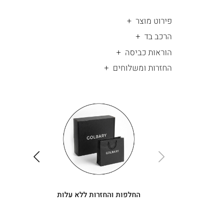
פירוט מוצר
הרכב בד
הוראות כביסה
החזרות ומשלוחים
|
החלפות
|
תומך
והחזרות
תומך
ללא
מכירה
מכירה
-
עלות
-
עיגולים
עיגולים
(4)
(4)
ימינה
שמאלה
החלפות והחזרות ללא עלות