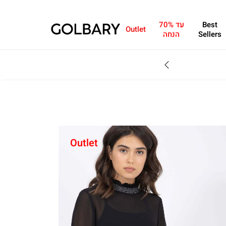
Best
עד 70%
Outlet
Sellers
הנחה
SALE - עד 70% הנחה על הקולקצייה * על מגוון פריטים המשתתפים במבצע , עד 31.8
Outlet