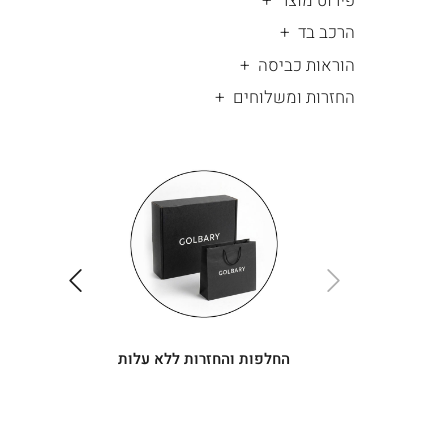
פירוט מוצר
הרכב בד
הוראות כביסה
החזרות ומשלוחים
|
החלפות
|
תומך
והחזרות
תומך
ללא
מכירה
מכירה
-
עלות
-
עיגולים
עיגולים
(4)
(4)
ימינה
שמאלה
החלפות והחזרות ללא עלות