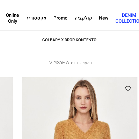
Online
DENIM
New
קולקציה
Promo
אקססוריז
Only
COLLECTI
ראשי
ראשי
סריג
סריג V PROMO
V
PROMO