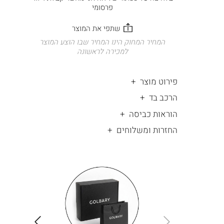
פרסומי
המחיר המחוק הינו המחיר שבו הוצע המוצר
למכירה לראשונה
פירוט מוצר
הרכב בד
הוראות כביסה
החזרות ומשלוחים
|
החלפות
|
תומך
והחזרות
תומך
ללא
מכירה
מכירה
-
עלות
-
עיגולים
עיגולים
(4)
(4)
ימינה
שמאלה