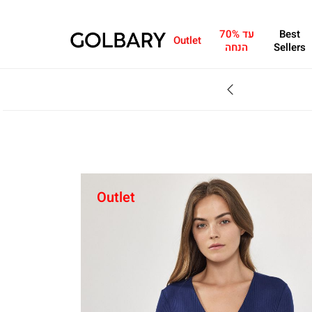
Best
עד 70%
Outlet
Sellers
הנחה
SALE - עד 70% הנחה על הקולקצייה * על מגוון פריטים המשתתפים במבצע , עד 31.8
Outlet