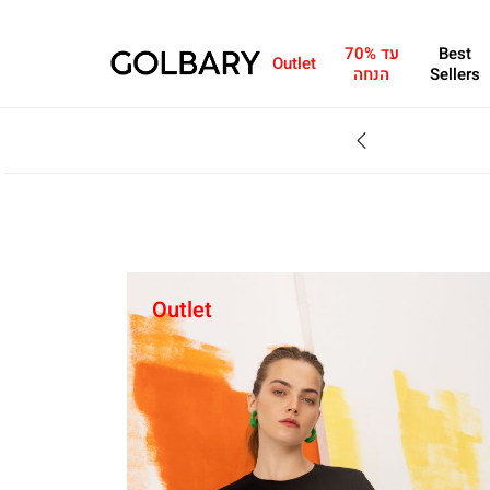
Best
עד 70%
Outlet
Sellers
הנחה
SALE - עד 70% הנחה על הקולקצייה * על מגוון פריטים המשתתפים במבצע , עד 31.8
Outlet