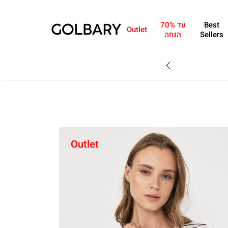
Best
עד 70%
Outlet
Sellers
הנחה
SALE - עד 70% הנחה על הקולקצייה * על מגוון פריטים המשתתפים במבצע , עד 31.8
Outlet