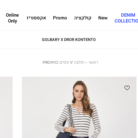
Online
DENIM
New
קולקציה
Promo
אקססוריז
Only
COLLECTI
GOLBARY X DROR KONTENTO
ראשי
ראשי
חולצה
חולצה V פסים PROMO
V
פסים
PROMO