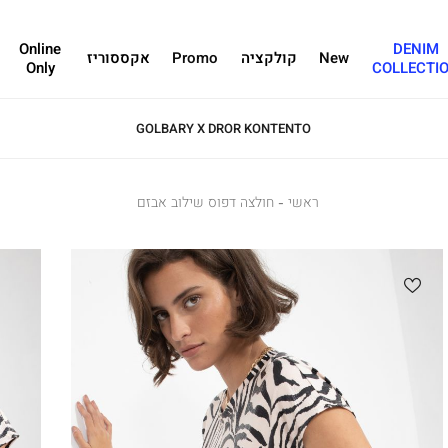
Online
DENIM
New
קולקציה
Promo
אקססוריז
Only
COLLECTI
SALE - עד 70% הנחה על הקולקצייה * על מגוון פריטים המשתתפים במבצע , עד 31.8
ראשי
ראשי
חולצה
חולצה דפוס שילוב אבזם
דפוס
שילוב
אבזם