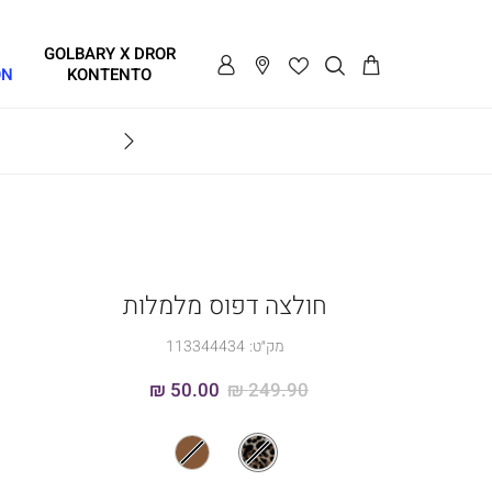
GOLBARY X DROR
ON
KONTENTO
SALE - עד 70% הנחה על הקולקצייה * על מגוון פריטים המשתתפים במבצע , עד 31.8
GOLB
חולצה דפוס מלמלות
מק״ט:
113344434
50.00 ₪
249.90 ₪