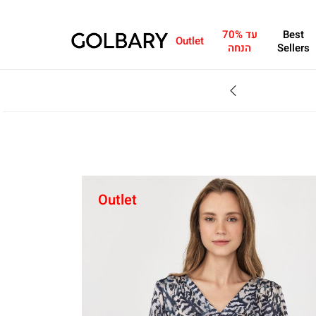
Best
עד 70%
Outlet
Sellers
הנחה
SALE - עד 70% הנחה על הקולקצייה * על מגוון פריטים המשתתפים במבצע , עד 31.8
Outlet