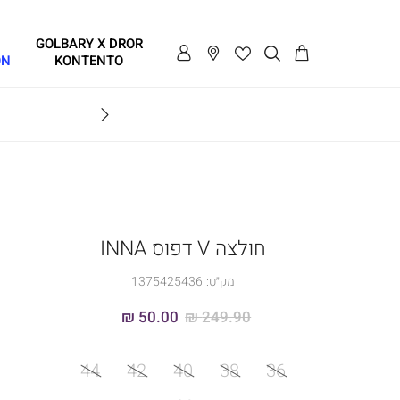
GOLBARY X DROR
ON
KONTENTO
BRAVO
חולצה V דפוס INNA
מק״ט:
1375425436
50.00 ₪
249.90 ₪
מידה
44
42
40
38
36