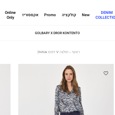
Online
DENIM
New
קולקציה
Promo
אקססוריז
Only
COLLECTI
GOLBARY X DROR KONTENTO
ראשי
ראשי
חולצה
חולצה V דפוס INNA
V
דפוס
INNA