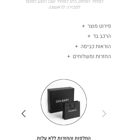
המחיר המחוק הינו המחיר שבו הוצע המוצר
למכירה לראשונה
פירוט מוצר
הרכב בד
הוראות כביסה
החזרות ומשלוחים
|
החלפות
|
תומך
והחזרות
תומך
ללא
מכירה
מכירה
-
עלות
-
עיגולים
עיגולים
(4)
(4)
ימינה
שמאלה
החלפות והחזרות ללא עלות