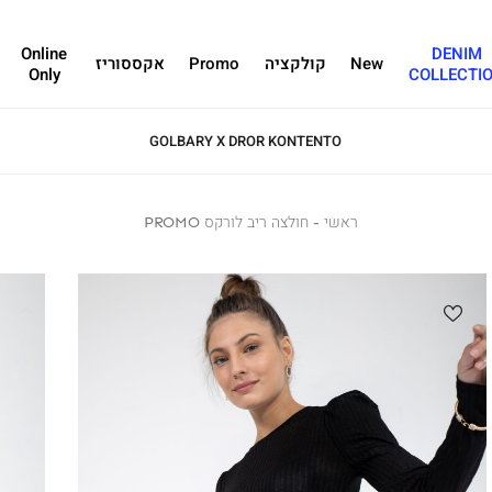
Online
DENIM
New
קולקציה
Promo
אקססוריז
Only
COLLECTI
GOLBARY X DROR KONTENTO
ראשי
ראשי
חולצה
חולצה ריב לורקס PROMO
ריב
לורקס
PROMO