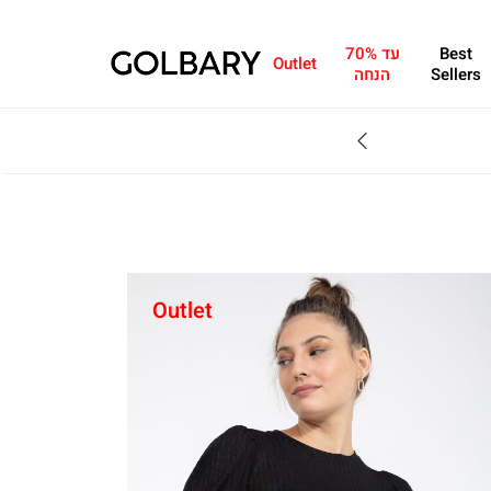
Best
עד 70%
Outlet
Sellers
הנחה
SALE - עד 70% הנחה על הקולקצייה * על מגוון פריטים המשתתפים במבצע , עד 31.8
Outlet