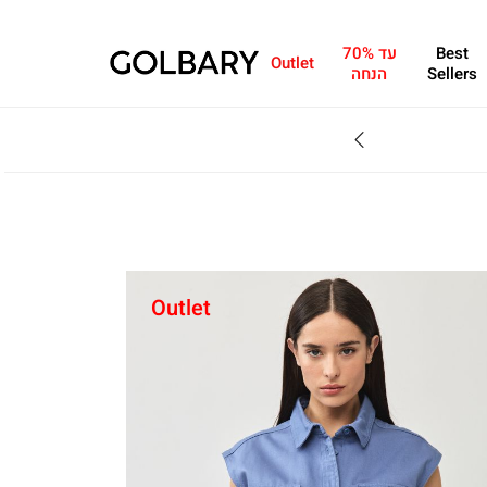
Best
עד 70%
Outlet
Sellers
הנחה
SALE - עד 70% הנחה על הקולקצייה * על מגוון פריטים המשתתפים במבצע , עד 31.8
Outlet