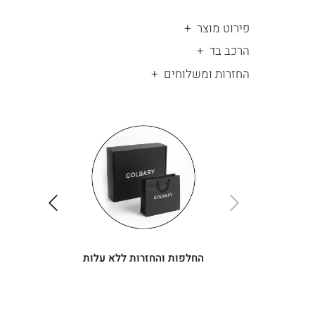
פירוט מוצר
הרכב בד
החזרות ומשלוחים
|
החלפות
|
תומך
והחזרות
תומך
ללא
מכירה
מכירה
-
עלות
-
עיגולים
עיגולים
(4)
(4)
ימינה
שמאלה
החלפות והחזרות ללא עלות