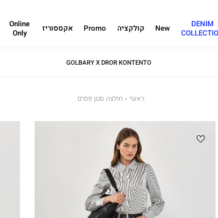
Online
DENIM
New
קולקציה
Promo
אקססוריז
Only
COLLECTI
GOLBARY X DROR KONTENTO
ראשי
ראשי
חולצה
חולצה סטן פסים
סטן
פסים