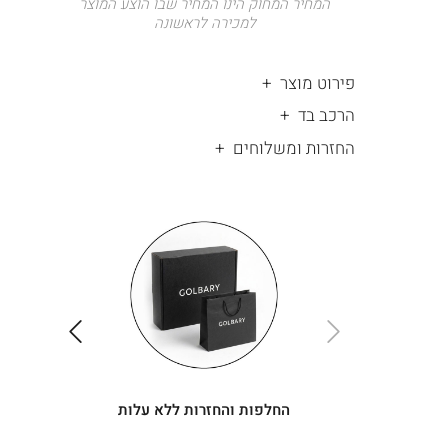
המחיר המחוק הינו המחיר שבו הוצע המוצר
למכירה לראשונה
פירוט מוצר
הרכב בד
החזרות ומשלוחים
|
החלפות
|
תומך
והחזרות
תומך
ללא
מכירה
מכירה
-
עלות
-
עיגולים
עיגולים
(4)
(4)
ימינה
שמאלה
החלפות והחזרות ללא עלות