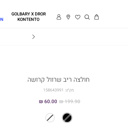
GOLBARY X DROR
ON
KONTENTO
BRAVO
חולצה ריב שרוול קרושה
מק״ט:
158643991
60.00 ₪
199.90 ₪