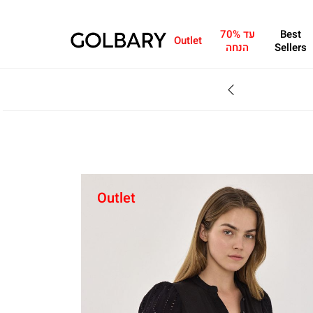
Best
עד 70%
Outlet
Sellers
הנחה
SALE - עד 70% הנחה על הקולקצייה * על מגוון פריטים המשתתפים במבצע , עד 31.8
Outlet