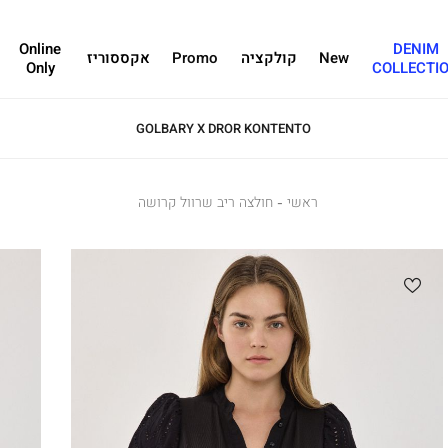
Online
DENIM
New
קולקציה
Promo
אקססוריז
Only
COLLECTI
GOLBARY X DROR KONTENTO
ראשי
ראשי
חולצה
חולצה ריב שרוול קרושה
ריב
שרוול
קרושה