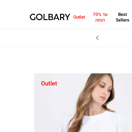
Best
עד 70%
Outlet
Sellers
הנחה
SALE - עד 70% הנחה על הקולקצייה * על מגוון פריטים המשתתפים במבצע , עד 31.8
Outlet