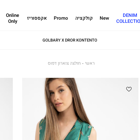
Online
DENIM
New
קולקציה
Promo
אקססוריז
Only
COLLECTI
GOLBARY X DROR KONTENTO
ראשי
ראשי
חולצה
חולצה צוארון דפוס
צוארון
דפוס