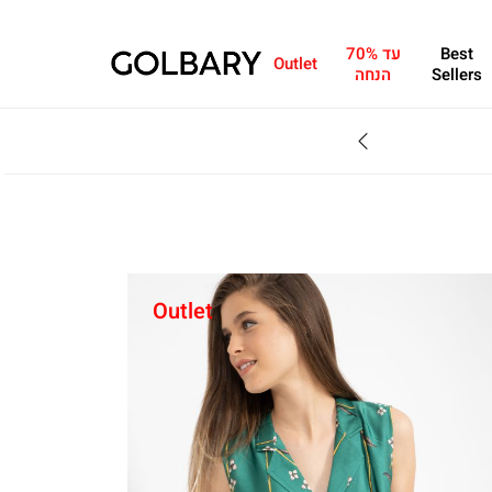
Best
עד 70%
Outlet
Sellers
הנחה
SALE - עד 70% הנחה על הקולקצייה * על מגוון פריטים המשתתפים במבצע , עד 31.8
Outlet