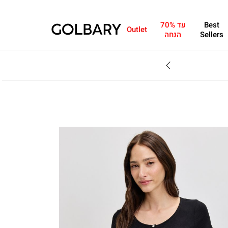
Best
עד 70%
Outlet
Sellers
הנחה
SALE - עד 70% הנחה על הקולקצייה * על מגוון פריטים המשתתפים במבצע , עד 31.8