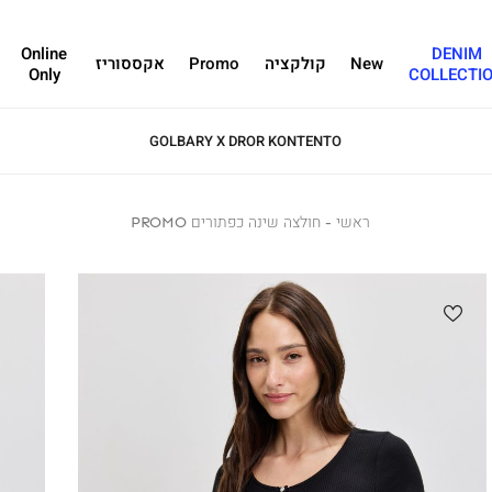
Online
DENIM
New
קולקציה
Promo
אקססוריז
Only
COLLECTI
GOLBARY X DROR KONTENTO
ראשי
ראשי
חולצה
חולצה שינה כפתורים PROMO
שינה
כפתורים
PROMO