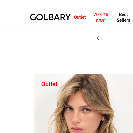
Best
עד 70%
Outlet
Sellers
הנחה
SALE - עד 70% הנחה על הקולקצייה * על מגוון פריטים המשתתפים במבצע , עד 31.8
Outlet