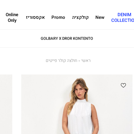
Online
DENIM
New
קולקציה
Promo
אקססוריז
Only
COLLECTI
GOLBARY X DROR KONTENTO
ראשי
ראשי
חולצה
חולצה קולר פייטים
קולר
פייטים