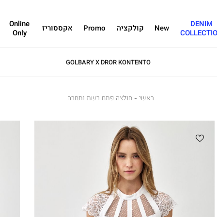
Online
DENIM
New
קולקציה
Promo
אקססוריז
Only
COLLECTI
GOLBARY X DROR KONTENTO
ראשי
ראשי
חולצה
חולצה פתח רשת ותחרה
פתח
רשת
ותחרה