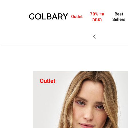
Best
עד 70%
Outlet
Sellers
הנחה
SALE - עד 70% הנחה על הקולקצייה * על מגוון פריטים המשתתפים במבצע , עד 31.8
Outlet