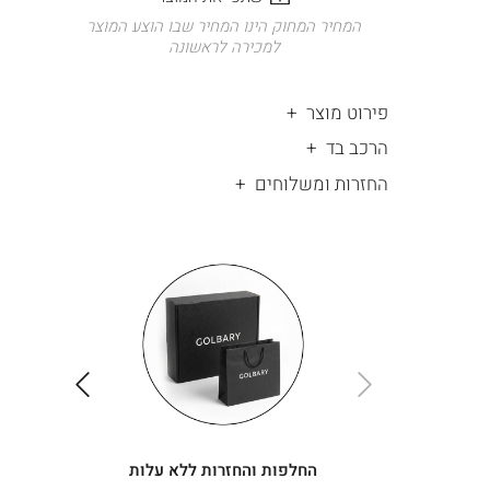
המחיר המחוק הינו המחיר שבו הוצע המוצר
למכירה לראשונה
פירוט מוצר
הרכב בד
החזרות ומשלוחים
|
החלפות
|
תומך
והחזרות
תומך
ללא
מכירה
מכירה
-
עלות
-
עיגולים
עיגולים
(4)
(4)
ימינה
שמאלה
החלפות והחזרות ללא עלות