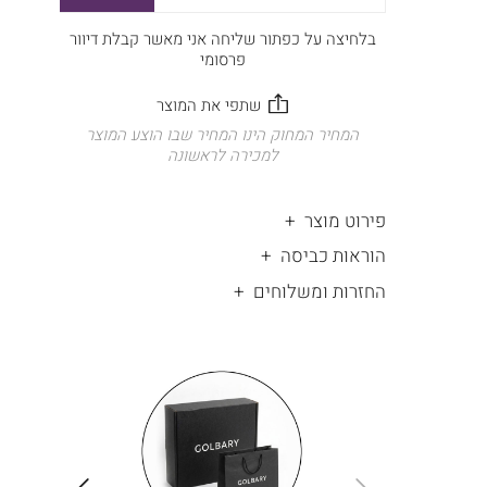
בלחיצה על כפתור שליחה אני מאשר קבלת דיוור
פרסומי
המחיר המחוק הינו המחיר שבו הוצע המוצר
למכירה לראשונה
פירוט מוצר
הוראות כביסה
החזרות ומשלוחים
|
החלפות
|
תומך
והחזרות
תומך
ללא
מכירה
מכירה
-
עלות
-
עיגולים
עיגולים
(4)
(4)