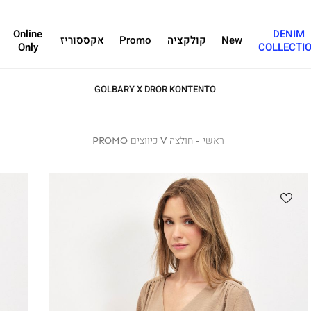
Online
DENIM
New
קולקציה
Promo
אקססוריז
Only
COLLECTI
ראשי
ראשי
חולצה
חולצה V כיווצים PROMO
V
כיווצים
PROMO