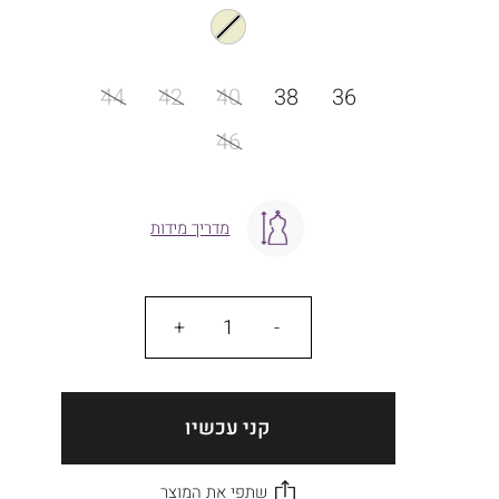
מידה
44
42
40
38
36
46
מדריך מידות
כמות
קני עכשיו