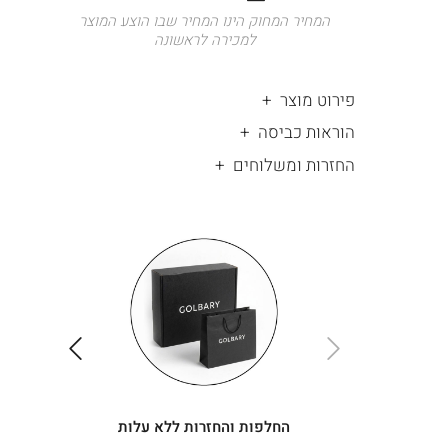
המחיר המחוק הינו המחיר שבו הוצע המוצר
למכירה לראשונה
פירוט מוצר
הוראות כביסה
החזרות ומשלוחים
|
החלפות
|
תומך
והחזרות
תומך
ללא
מכירה
מכירה
-
עלות
-
עיגולים
עיגולים
(4)
(4)
ימינה
שמאלה
החלפות והחזרות ללא עלות