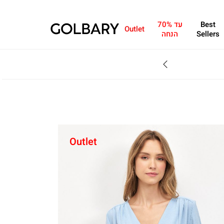
Best
עד 70%
Outlet
Sellers
הנחה
SALE - עד 70% הנחה על הקולקצייה * על מגוון פריטים המשתתפים במבצע , עד 31.8
Outlet