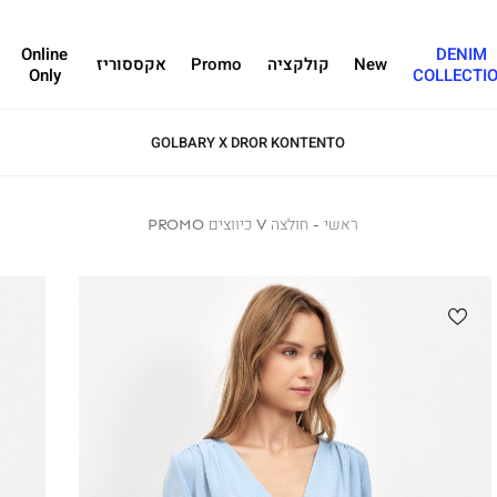
Online
DENIM
New
קולקציה
Promo
אקססוריז
Only
COLLECTI
GOLBARY X DROR KONTENTO
ראשי
ראשי
חולצה
חולצה V כיווצים PROMO
V
כיווצים
PROMO