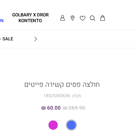
GOLBARY X DROR
ON
KONTENTO
SALE - עד 70% הנחה על הקולקצייה * על מגוון פריטים המשתתפים במבצע , עד 31.8
GOLB
חולצה פסים קשירה פייטים
מק״ט:
18525350636
60.00 ₪
269.90 ₪