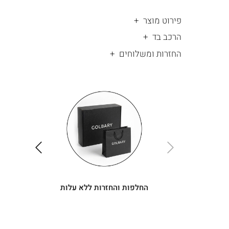
פירוט מוצר
הרכב בד
החזרות ומשלוחים
|
החלפות
|
תומך
והחזרות
תומך
ללא
מכירה
מכירה
-
עלות
-
עיגולים
עיגולים
(4)
(4)
ימינה
שמאלה
החלפות והחזרות ללא עלות