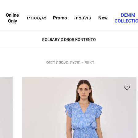
Online
DENIM
New
קולקציה
Promo
אקססוריז
Only
COLLECTI
GOLBARY X DROR KONTENTO
ראשי
ראשי
חולצה
חולצה מעטפה דפוס
מעטפה
דפוס