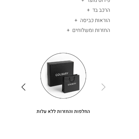
פירוט מוצר
הרכב בד
הוראות כביסה
החזרות ומשלוחים
|
החלפות
|
תומך
והחזרות
תומך
ללא
מכירה
מכירה
-
עלות
-
עיגולים
עיגולים
(4)
(4)
ימינה
שמאלה
החלפות והחזרות ללא עלות