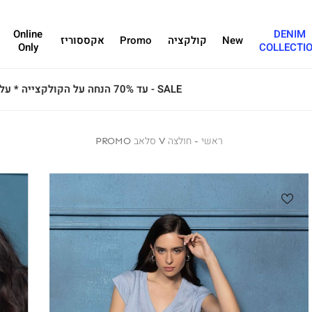
Online
DENIM
New
קולקציה
Promo
אקססוריז
Only
COLLECTI
ראשי
ראשי
חולצה
חולצה V סלאב PROMO
V
סלאב
PROMO