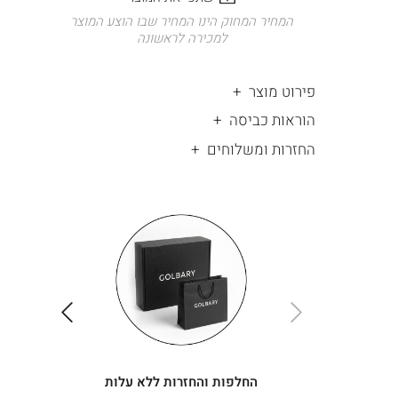
המחיר המחוק הינו המחיר שבו הוצע המוצר
למכירה לראשונה
פירוט מוצר
הוראות כביסה
החזרות ומשלוחים
|
החלפות
|
תומך
והחזרות
תומך
ללא
מכירה
מכירה
-
עלות
-
עיגולים
עיגולים
(4)
(4)
ימינה
שמאלה
החלפות והחזרות ללא עלות